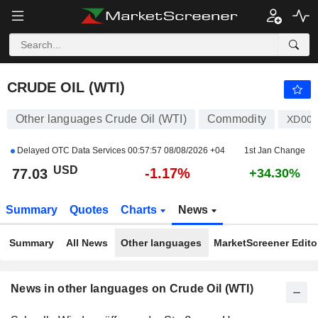
CRUDE OIL (WTI)
77.03
$
-1.17%
CRUDE OIL (WTI)
Other languages Crude Oil (WTI)
Commodity
XD001
Delayed OTC Data Services
00:57:57 08/08/2026 +04
1st Jan Change
USD
-1.17%
77.03
+34.30%
Summary
Quotes
Charts
News
Summary
All News
Other languages
MarketScreener Editor
News in other languages on Crude Oil (WTI)