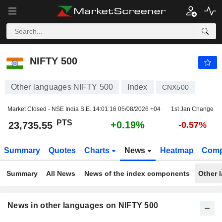
NIFTY 500
23,735.55
PTS
+0.19%
NIFTY 500
Other languages NIFTY 500
Index
CNX500
Market Closed - NSE India S.E.
14:01:16 05/08/2026 +04
1st Jan Change
PTS
+0.19%
23,735.55
-0.57%
Summary
Quotes
Charts
News
Heatmap
Comp
Summary
All News
News of the index components
Other 
News in other languages on NIFTY 500