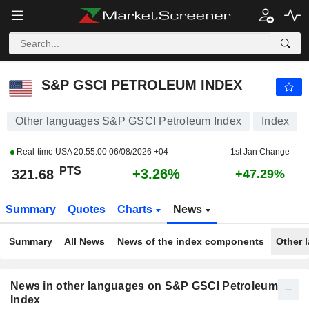
S&P GSCI PETROLEUM INDEX
321.68
PTS
+3.26%
S&P GSCI PETROLEUM INDEX
Other languages S&P GSCI Petroleum Index
Index
Real-time USA
20:55:00 06/08/2026 +04
1st Jan Change
PTS
+3.26%
321.68
+47.29%
Summary
Quotes
Charts
News
Summary
All News
News of the index components
Other 
News in other languages on S&P GSCI Petroleum
Index