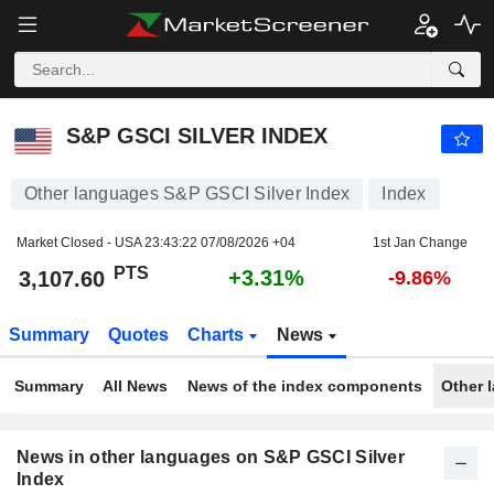
S&P GSCI SILVER INDEX
3,107.60
PTS
+3.31%
S&P GSCI SILVER INDEX
Other languages S&P GSCI Silver Index
Index
Market Closed - USA
23:43:22 07/08/2026 +04
1st Jan Change
PTS
+3.31%
3,107.60
-9.86%
Summary
Quotes
Charts
News
Summary
All News
News of the index components
Other 
News in other languages on S&P GSCI Silver
Index