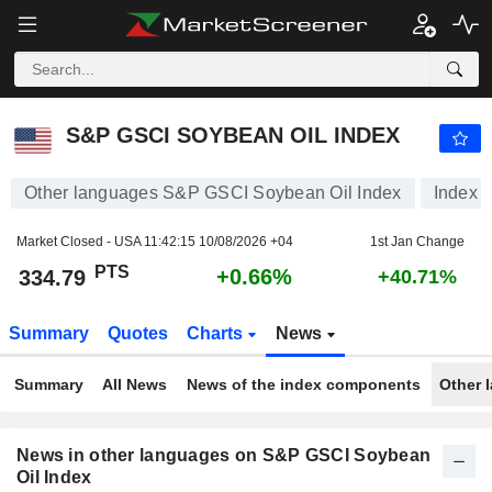
S&P GSCI SOYBEAN OIL INDEX
334.79
PTS
+0.66%
S&P GSCI SOYBEAN OIL INDEX
Other languages S&P GSCI Soybean Oil Index
Index
Market Closed - USA
11:42:15 10/08/2026 +04
1st Jan Change
PTS
+0.66%
334.79
+40.71%
Summary
Quotes
Charts
News
Summary
All News
News of the index components
Other 
News in other languages on S&P GSCI Soybean
Oil Index