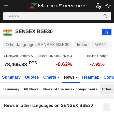
SENSEX BSE30
78,471.01
PTS
-0.61%
SENSEX BSE30
Other languages SENSEX BSE30
Index
BSE30
Delayed Bombay S.E.
10:45:13 07/08/2026 +04
1st Jan Change
PTS
-0.62%
78,465.38
-7.92%
Summary
Quotes
Charts
News
Heatmap
Comp
Summary
All News
News of the index components
Other 
News in other languages on SENSEX BSE30