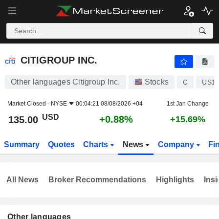
CITIGROUP INC.
135.00
$
+0.88%
CITIGROUP INC.
Other languages Citigroup Inc.
Stocks
C
US17
Market Closed -
NYSE
00:04:21 08/08/2026 +04
1st Jan Change
USD
+0.88%
135.00
+15.69%
Summary
Quotes
Charts
News
Company
Fi
All News
Broker Recommendations
Highlights
Insi
Other languages