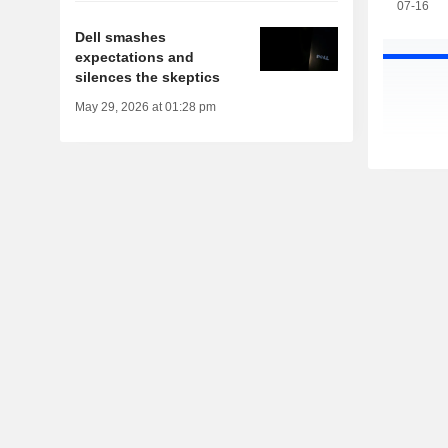
07-16
Dell smashes
expectations and
silences the skeptics
May 29, 2026 at 01:28 pm