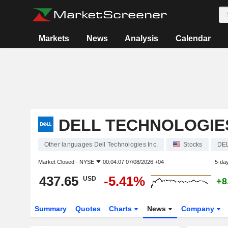
Markets
News
Analysis
Calendar
DELL TECHNOLOGIES
Other languages Dell Technologies Inc.
Stocks
DE
Market Closed -
NYSE
00:04:07 07/08/2026 +04
5-da
437.65
-5.41%
USD
+8
Summary
Quotes
Charts
News
Company