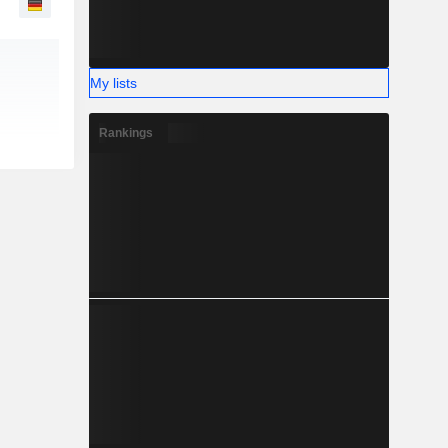
My lists
Rankings