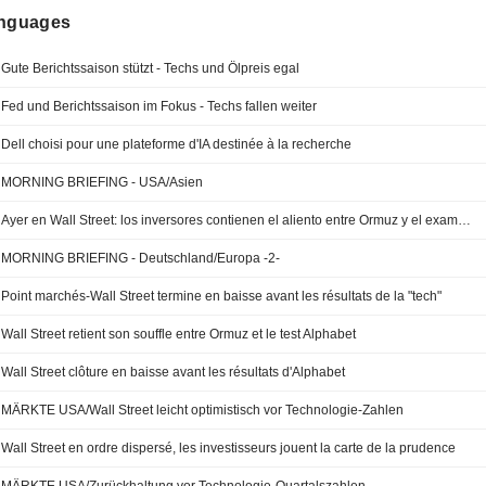
anguages
Gute Berichtssaison stützt - Techs und Ölpreis egal
Fed und Berichtssaison im Fokus - Techs fallen weiter
Dell choisi pour une plateforme d'IA destinée à la recherche
MORNING BRIEFING - USA/Asien
Ayer en Wall Street: los inversores contienen el aliento entre Ormuz y el examen de Alphabet
MORNING BRIEFING - Deutschland/Europa -2-
Point marchés-Wall Street termine en baisse avant les résultats de la "tech"
Wall Street retient son souffle entre Ormuz et le test Alphabet
Wall Street clôture en baisse avant les résultats d'Alphabet
MÄRKTE USA/Wall Street leicht optimistisch vor Technologie-Zahlen
Wall Street en ordre dispersé, les investisseurs jouent la carte de la prudence