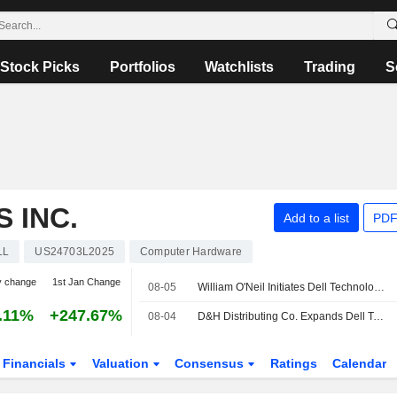
Stock Picks
Portfolios
Watchlists
Trading
S
 INC.
Add to a list
PDF
LL
US24703L2025
Computer Hardware
y change
1st Jan Change
08-05
William O'Neil Initiates Dell Technologies at Buy
.11%
+247.67%
08-04
D&H Distributing Co. Expands Dell Technologies Inc. Offering with Addition of Complete Dell Technologies Inc. Storage Portfolio
Financials
Valuation
Consensus
Ratings
Calendar