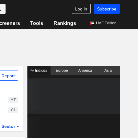
Log in
Subscribe
creeners
Tools
Rankings
UAE Edition
Indices
Europe
America
Asia
 Report
MT
CI
Sector
ETFs