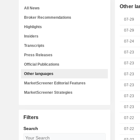
Other l
All News
Broker Recommendations
07-29
Highlights
07-29
Insiders
07-24
Transcripts
07-23
Press Releases
07-23
Official Publications
Other languages
07-23
MarketScreener Editorial Features
07-23
MarketScreener Strategies
07-23
07-23
Filters
07-22
Search
07-22
07-22