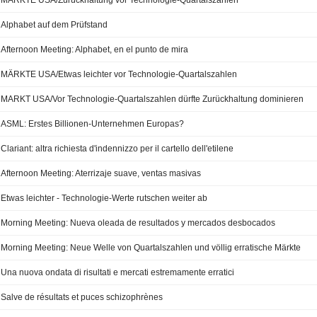
MÄRKTE USA/Zurückhaltung vor Technologie-Quartalszahlen
Alphabet auf dem Prüfstand
Afternoon Meeting: Alphabet, en el punto de mira
MÄRKTE USA/Etwas leichter vor Technologie-Quartalszahlen
MARKT USA/Vor Technologie-Quartalszahlen dürfte Zurückhaltung dominieren
ASML: Erstes Billionen-Unternehmen Europas?
Clariant: altra richiesta d'indennizzo per il cartello dell'etilene
Afternoon Meeting: Aterrizaje suave, ventas masivas
Etwas leichter - Technologie-Werte rutschen weiter ab
Morning Meeting: Nueva oleada de resultados y mercados desbocados
Morning Meeting: Neue Welle von Quartalszahlen und völlig erratische Märkte
Una nuova ondata di risultati e mercati estremamente erratici
Salve de résultats et puces schizophrènes