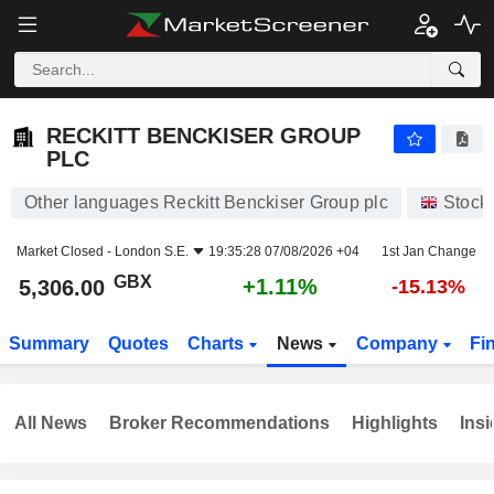
RECKITT BENCKISER GROUP PLC
5,306.00
p
+1.11%
RECKITT BENCKISER GROUP
PLC
Other languages Reckitt Benckiser Group plc
Stock
Market Closed -
London S.E.
19:35:28 07/08/2026 +04
1st Jan Change
GBX
+1.11%
5,306.00
-15.13%
Summary
Quotes
Charts
News
Company
Fi
All News
Broker Recommendations
Highlights
Insi