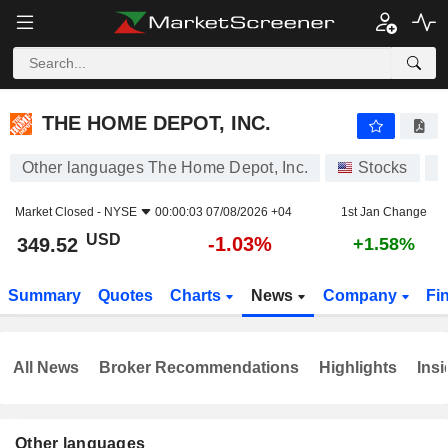
THE HOME DEPOT, INC.
349.52
$
-1.03%
THE HOME DEPOT, INC.
Other languages The Home Depot, Inc.
Stocks
H
Market Closed -
NYSE
00:00:03 07/08/2026 +04
1st Jan Change
USD
-1.03%
349.52
+1.58%
Summary
Quotes
Charts
News
Company
Fi
All News
Broker Recommendations
Highlights
Insi
Other languages