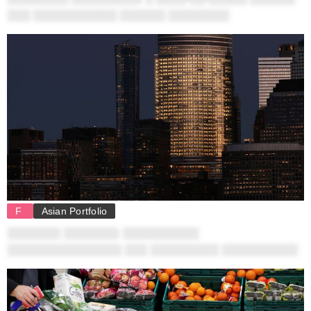
░░░ ░░░░░░░░░░░ ░░░░░░ ░░░░░░░░
F
Asian Portfolio
░░░░░░░ ░░░░░░░: ░░░░░░░░░░
░░░░░░░░░░░░░░░ ░░░ ░░░░░░░░░ ░░░░░░░░░░