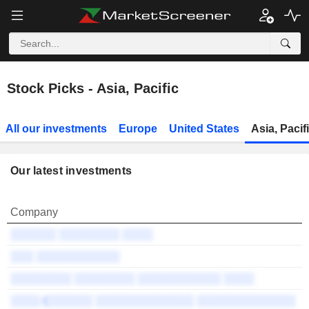
Stock Picks - Asia, Pacific
All our investments
Europe
United States
Asia, Pacif
Our latest investments
E
Company
p
░░░░░░ ░░░░░░░░ ░░░░
-
░░░ ░░░░░░░░░░░
-
░░░░░░░░ ░░░░░░░░ ░░░░░░░░░░░ ░░░░
-
░░░░ (░░░░░░ ░░░░░░░░░░░░░ ░░░░░░░░░░░░░
-